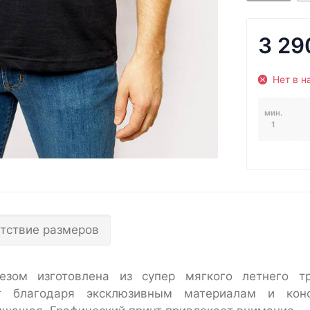
3 29
Нет в н
мин.
1
тствие размеров
езом изготовлена из супер мягкого летнего т
т благодаря эксклюзивным материалам и конс