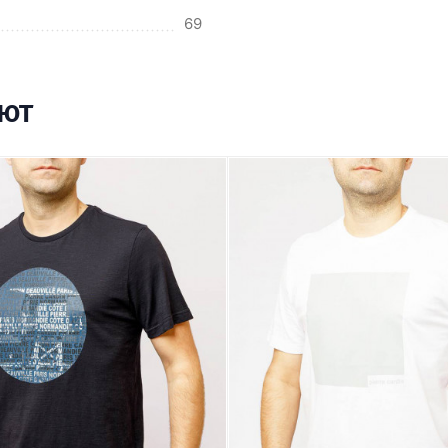
69
ают