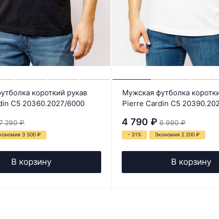
утболка короткий рукав
Мужская футболка коротки
rdin C5 20360.2027/6000
Pierre Cardin C5 20390.20
4 790
₽
7 290
₽
6 990
₽
кономия 3 500
₽
- 31%
Экономия 2 200
₽
В корзину
В корзину