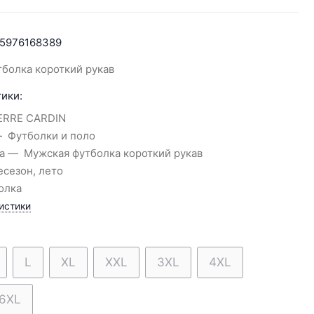
5976168389
болка короткий рукав
ики:
ERRE CARDIN
Футболки и поло
а
Мужская футболка короткий рукав
есезон, лето
олка
истики
L
XL
XXL
3XL
4XL
6XL