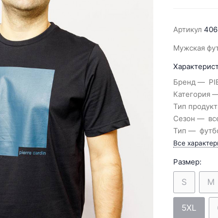
Артикул
406
Мужская фут
Характерист
Бренд
PI
Категория
Тип продукт
Сезон
вс
Тип
футб
Все характер
Размер:
S
M
5XL