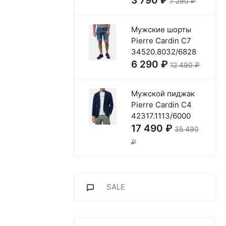
3 790
₽
7 290
₽
Мужские шорты
Pierre Cardin C7
34520.8032/6828
6 290
₽
12 490
₽
Мужской пиджак
Pierre Cardin C4
42317.1113/6000
17 490
₽
35 490
₽
SALE