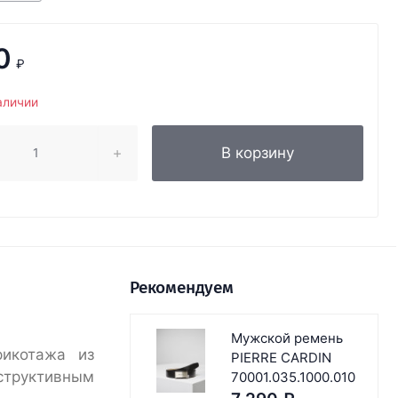
0
₽
аличии
В корзину
Рекомендуем
Мужской ремень
рикотажа из
PIERRE CARDIN
труктивным
70001.035.1000.010