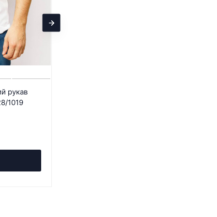
й рукав
Мужская футболка короткий рукав
28/1019
Pierre Cardin C5 20390.2028/6115
3 790
₽
7 290
₽
- 48%
Экономия 3 500
₽
В корзину