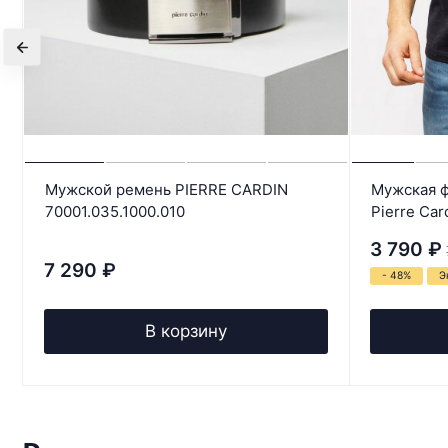
Мужской ремень PIERRE CARDIN
Мужская ф
70001.035.1000.010
Pierre Ca
3 790
₽
7 290
₽
- 48%
Э
В корзину