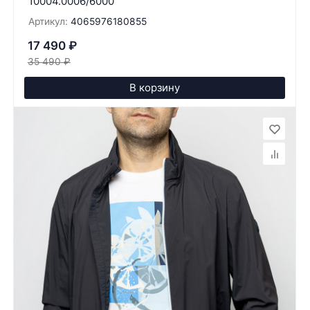
10004.0006/6000
Артикул:
4065976180855
17 490
₽
35 490
₽
В корзину