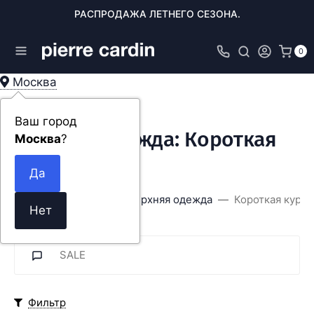
РАСПРОДАЖА ЛЕТНЕГО СЕЗОНА.
0
Москва
Ваш город
Верхняя одежда: Короткая
Москва
?
куртка
Главная
ОДЕЖДА
Верхняя одежда
Короткая куртк
SALE
Фильтр