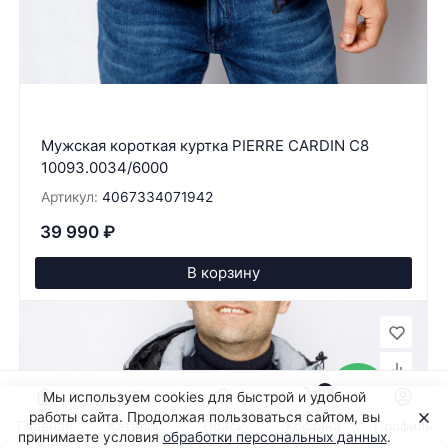
Мужская короткая куртка PIERRE CARDIN C8
10093.0034/6000
Артикул:
4067334071942
39 990
₽
В корзину
0
Мы используем cookies для быстрой и удобной
работы сайта. Продолжая пользоваться сайтом, вы
Главная
Каталог
Поиск
Корзина
Профиль
принимаете условия
обработки персональных данных
.