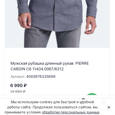
Мужская рубашка длинный рукав PIERRE
CARDIN C6 11404.0067/6312
Артикул:
4065976335699
6 990
₽
13 990
₽
В корзину
0
Мы используем cookies для быстрой и удобной
работы сайта. Продолжая пользоваться сайтом, вы
Главная
Каталог
Поиск
Корзина
Профиль
принимаете условия
обработки персональных данных
.