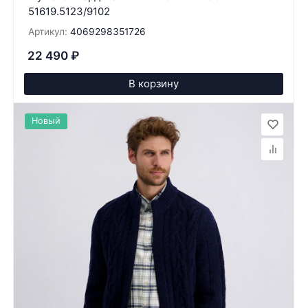
51619.5123/9102
Артикул:
4069298351726
22 490
₽
В корзину
Новый