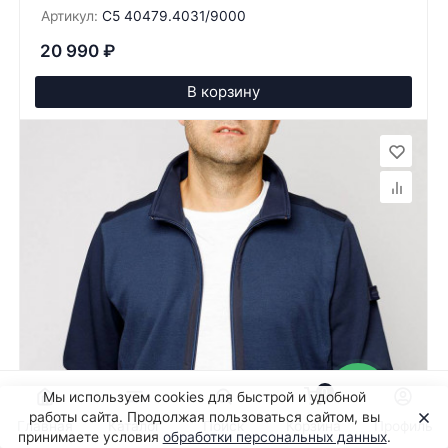
Артикул:
C5 40479.4031/9000
20 990
₽
В корзину
0
Мы используем cookies для быстрой и удобной
работы сайта. Продолжая пользоваться сайтом, вы
Главная
Каталог
Поиск
Корзина
Профиль
принимаете условия
обработки персональных данных
.