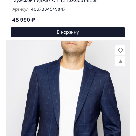
Мужской пиджак C4 42409.6051/8208
Артикул:
4067334549847
48 990
₽
В корзину