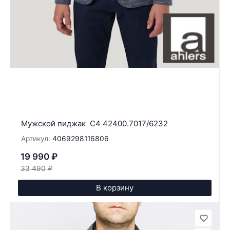
Мужской пиджак C4 42400.7017/6232
Артикул:
4069298116806
19 990
₽
33 490
₽
В корзину