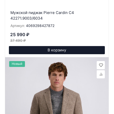
Мужской пиджак Pierre Cardin C4
42271.9003/6034
Артикул:
4069298427872
25 990
₽
37 490
₽
В корзину
Новый