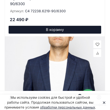
90/6300
Артикул:
C4 72238.6219-90/6300
22 490
₽
В корзину
0
Мы используем cookies для быстрой и удобной
работы сайта. Продолжая пользоваться сайтом, вы
Главная
Каталог
Поиск
Корзина
Профиль
принимаете условия
обработки персональных данных
.