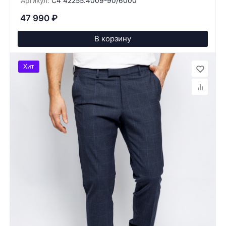
Артикул:
C4 42255.4009-90/6000
47 990
₽
В корзину
Хит