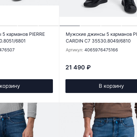
 5 карманов PIERRE
Мужские джинсы 5 карманов P
0.8051/6801
CARDIN C7 35530.8049/6810
476507
Артикул:
4065976475166
21 490
₽
 корзину
В корзину