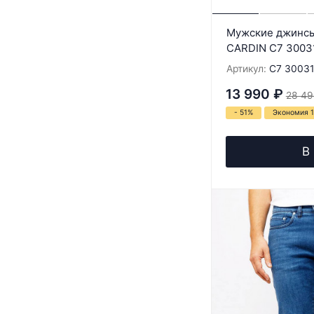
Мужские джинсы
CARDIN C7 30031
Артикул:
C7 30031
13 990
₽
28 49
- 51%
Экономия 
В