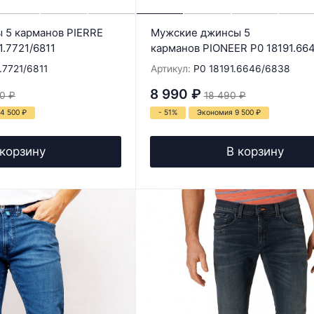
 5 карманов PIERRE
Мужские джинсы 5
.7721/6811
карманов PIONEER P0 18191.66
.7721/6811
Артикул:
P0 18191.6646/6838
8 990
₽
0
₽
18 490
₽
14 500
₽
- 51%
Экономия 9 500
₽
 корзину
В корзину