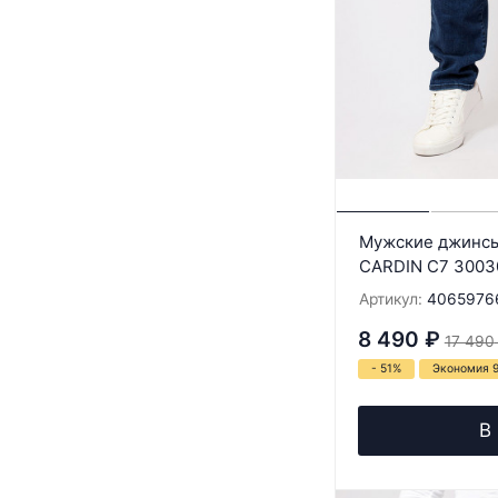
Мужские джинсы
CARDIN C7 3003
Артикул:
4065976
8 490
₽
17 490
- 51%
Экономия 
В