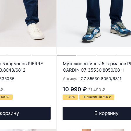
 5 карманов PIERRE
Мужские джинсы 5 карманов P
0.8048/6812
CARDIN C7 35530.8050/6811
635065
Артикул:
C7 35530.8050/6811
10 990
₽
₽
21 490
₽
9 000
₽
- 49%
Экономия 10 500
₽
 корзину
В корзину