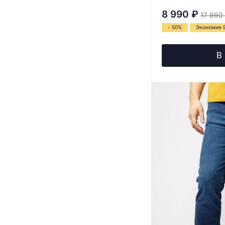
8 990
₽
17 990
- 50%
Экономия 
В