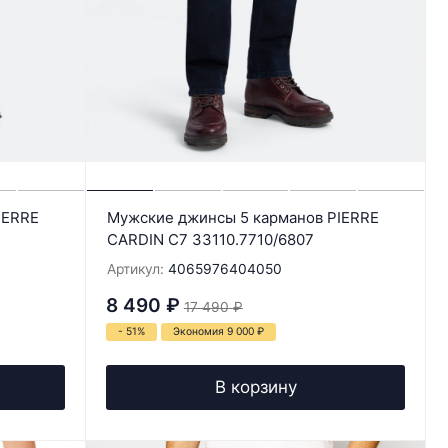
IERRE
Мужские джинсы 5 карманов PIERRE
CARDIN C7 33110.7710/6807
Артикул:
4065976404050
8 490
₽
17 490
₽
- 51%
Экономия 9 000
₽
В корзину