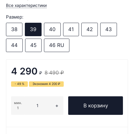
Все характеристики
Размер:
38
39
40
41
42
43
44
45
46 RU
4 290
8 490
₽
₽
- 49 %
Экономия
4 200
₽
мин.
В корзину
1