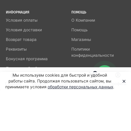
ИНФОРМАЦИЯ
ПОМОЩЬ
Условия оплаты
О Компании
Условия доставки
Помощь
Возврат товара
Магазины
Реквизиты
Политики
конфиденциальности
Бонусная программа
Политика обработки
0
персональных данных
Мы используем cookies для быстрой и удобной
работы сайта. Продолжая пользоваться сайтом, вы
Главная
Каталог
Поиск
Корзина
Профиль
принимаете условия
обработки персональных данных
.
Подпишитесь на нашу рассылку
новостей
8-800-505-89-95
Заказать звонок