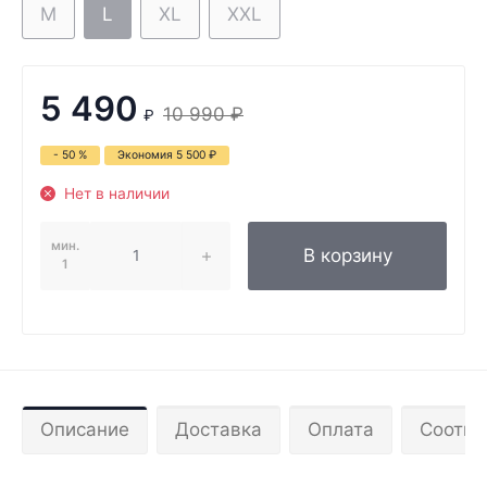
M
L
XL
XXL
5 490
10 990
₽
₽
- 50 %
Экономия
5 500
₽
Нет в наличии
мин.
В корзину
1
Описание
Доставка
Оплата
Соотве