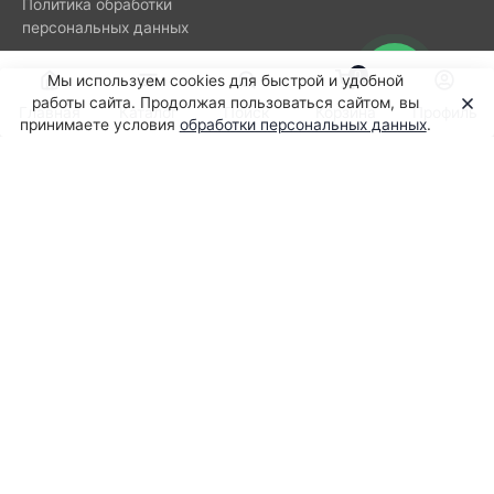
Политика обработки
персональных данных
0
Мы используем cookies для быстрой и удобной
Подпишитесь на нашу рассылку
работы сайта. Продолжая пользоваться сайтом, вы
Главная
Каталог
Поиск
Корзина
Профиль
новостей
принимаете условия
обработки персональных данных
.
8-800-505-89-95
Заказать звонок
г. Москва
ул. Борисовская, д. 1, помещ. 2/6
order@pc-onlineshop.ru
© 2026 PC‑onlineshop (ООО «АЛЕРС РУС»). Все права