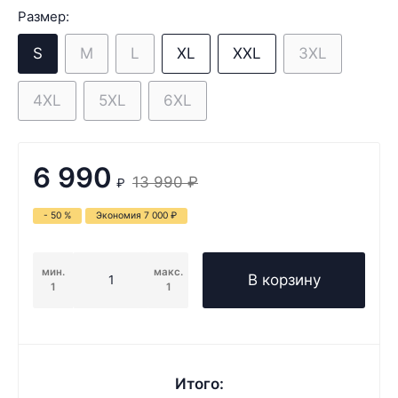
Размер:
S
M
L
XL
XXL
3XL
4XL
5XL
6XL
6 990
13 990
₽
₽
- 50 %
Экономия
7 000
₽
мин.
макс.
В корзину
1
1
Итого: