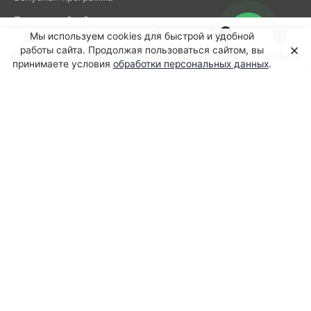
Политика обработки
0
персональных данных
Мы используем cookies для быстрой и удобной
работы сайта. Продолжая пользоваться сайтом, вы
Главная
Каталог
Поиск
Корзина
Профиль
принимаете условия
обработки персональных данных
.
Подпишитесь на нашу рассылку
новостей
8-800-505-89-95
Заказать звонок
г. Москва
ул. Борисовская, д. 1, помещ. 2/6
order@pc-onlineshop.ru