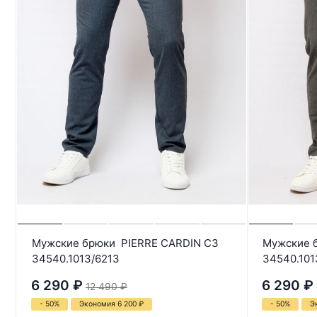
Мужские брюки PIERRE CARDIN C3
Мужские 
34540.1013/6213
34540.101
6 290
₽
6 290
₽
12 490
₽
- 50%
Экономия 6 200
₽
- 50%
Э