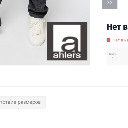
32
Нет 
Нет в н
мин.
1
тствие размеров