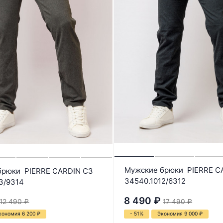
Мужские брюки PIERRE C
брюки PIERRE CARDIN C3
34540.1012/6312
3/9314
8 490
₽
12 490
₽
17 490
₽
кономия 6 200
₽
- 51%
Экономия 9 000
₽