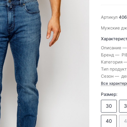
Артикул
406
Мужские дж
Характерист
Описание
Бренд
PI
Категория
Тип продукт
Сезон
де
Все характер
Размер:
30
3
40
4