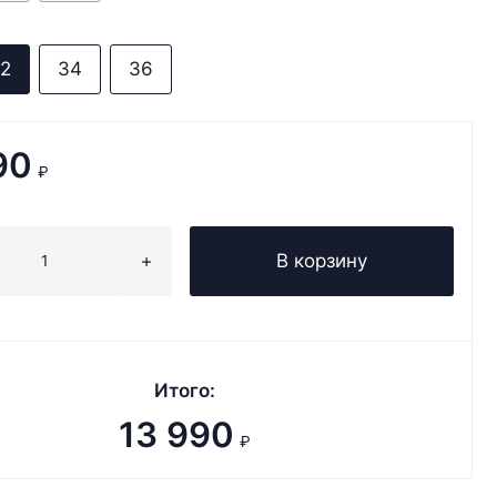
2
34
36
90
₽
В корзину
Итого:
13 990
₽