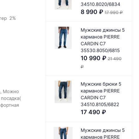
34510.8020/6834
8 990
₽
17 990
₽
тер 2%
Мужские джинсы 5
карманов PIERRE
CARDIN C7
35530.8050/6815
10 990
₽
21 490
₽
Мужские брюки 5
карманов PIERRE
а, Можно
CARDIN C7
 посадка(
34510.8105/6822
мфортная
17 490
₽
Мужские джинсы 5
карманов PIERRE