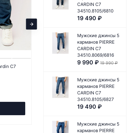
CARDIN C7
34510.8105/6810
19 490
₽
Мужские джинсы 5
карманов PIERRE
CARDIN C7
34510.8069/6816
9 990
₽
19 990
₽
rdin C7
Мужские джинсы 5 карманов PIERRE
CARDIN C7 35530.8050/6815
Мужские джинсы 5
10 990
₽
21 490
₽
карманов PIERRE
CARDIN C7
- 49%
Экономия 10 500
₽
34510.8105/6827
19 490
₽
В корзину
Мужские джинсы 5
карманов PIERRE