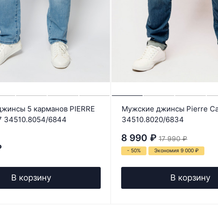
жинсы 5 карманов PIERRE
Мужские джинсы Pierre Ca
7 34510.8054/6844
34510.8020/6834
8 990
₽
17 990
₽
₽
- 50%
Экономия 9 000
₽
В корзину
В корзину