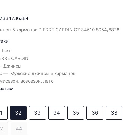
7334736384
инсы 5 карманов PIERRE CARDIN C7 34510.8054/6828
ики:
Нет
ERRE CARDIN
Джинсы
а
Мужские джинсы 5 карманов
мисезон, всесезон, лето
истики
1
32
33
34
35
36
38
2
44