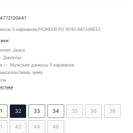
4772120447
нсы 5 карманов PIONEER P0 16161.6613/6832
ики:
oneer-Jeans
Джинсы
а
Мужские джинсы 5 карманов
мисезон/зима, зима
нсы
истики
1
32
33
34
35
36
38
1
42
44
46