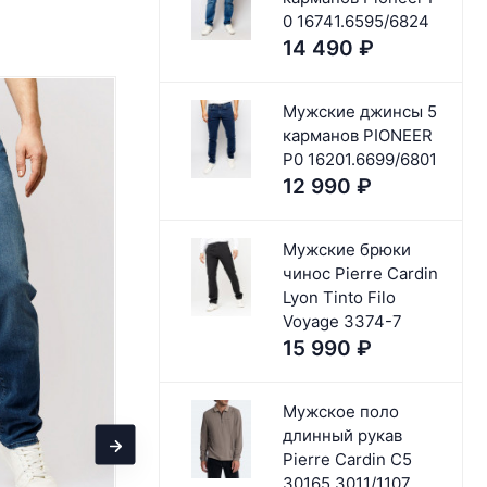
0 16741.6595/6824
14 490
₽
Мужские джинсы 5
карманов PIONEER
P0 16201.6699/6801
12 990
₽
Мужские брюки
чинос Pierre Cardin
Lyon Tinto Filo
Voyage 3374-7
15 990
₽
Мужское поло
длинный рукав
Pierre Cardin C5
30165.3011/1107