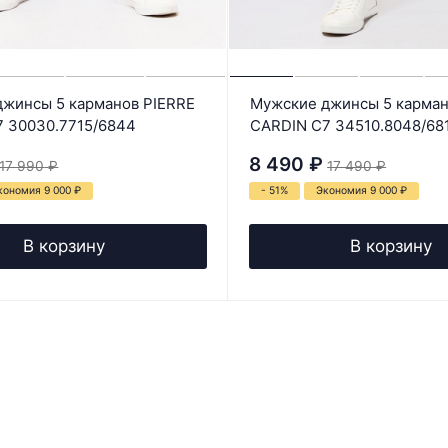
жинсы 5 карманов PIERRE
Мужские джинсы 5 карман
7 30030.7715/6844
CARDIN C7 34510.8048/68
8 490
₽
17 990
₽
17 490
₽
кономия 9 000
₽
- 51%
Экономия 9 000
₽
В корзину
В корзину