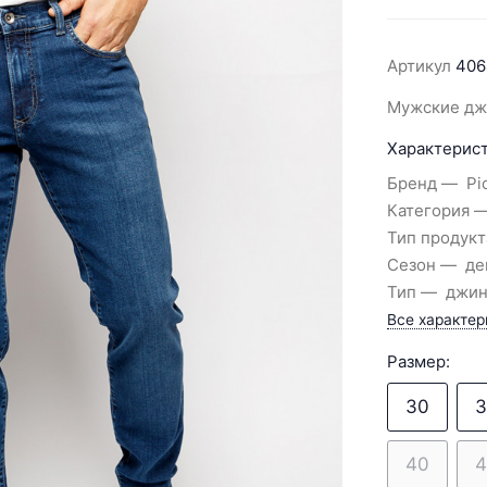
Артикул
406
Мужские джи
Характерист
Бренд
Pi
Категория
Тип продукт
Сезон
де
Тип
джи
Все характер
Размер:
30
3
40
4