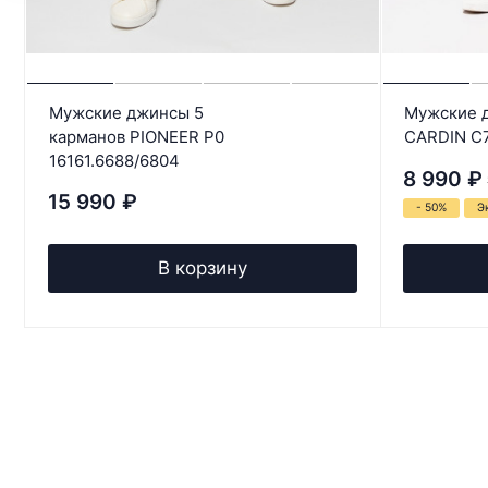
Мужские джинсы 5
Мужские д
карманов PIONEER P0
CARDIN C
16161.6688/6804
8 990
₽
15 990
₽
- 50%
Э
В корзину