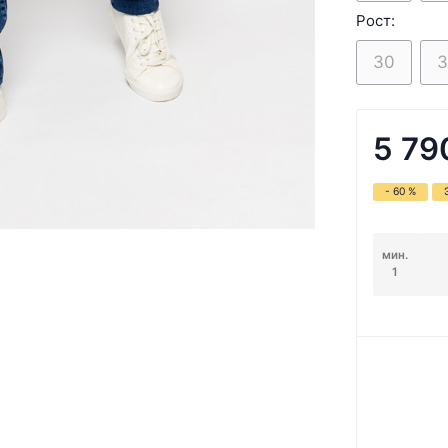
Рост:
30
3
5 79
- 60 %
мин.
1