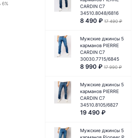
ь 6%
CARDIN C7
34510.8048/6816
8 490
₽
17 490
₽
Мужские джинсы 5
карманов PIERRE
CARDIN C7
30030.7715/6845
8 990
₽
17 990
₽
Мужские джинсы 5
карманов PIERRE
CARDIN C7
34510.8105/6827
19 490
₽
Мужские джинсы 5
карманов Pioneer P