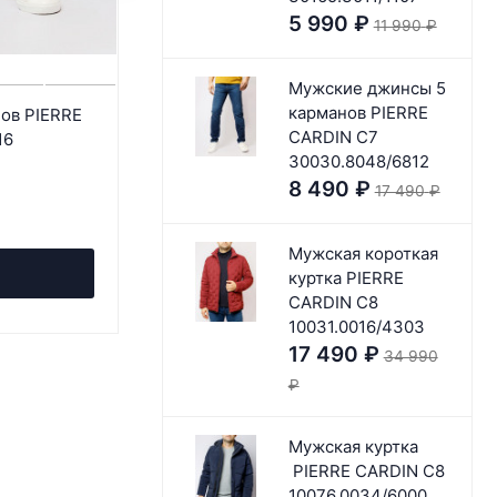
5 990
₽
11 990
₽
Мужские джинсы 5
карманов PIERRE
ов PIERRE
Мужские джинсы 5 карманов PIERRE
CARDIN C7
16
CARDIN C7 30030.7715/6845
30030.8048/6812
8 990
₽
17 990
₽
8 490
₽
17 490
₽
- 50%
Экономия 9 000
₽
Мужская короткая
В корзину
куртка PIERRE
CARDIN C8
10031.0016/4303
17 490
₽
34 990
₽
Мужская куртка
PIERRE CARDIN C8
10076.0034/6000