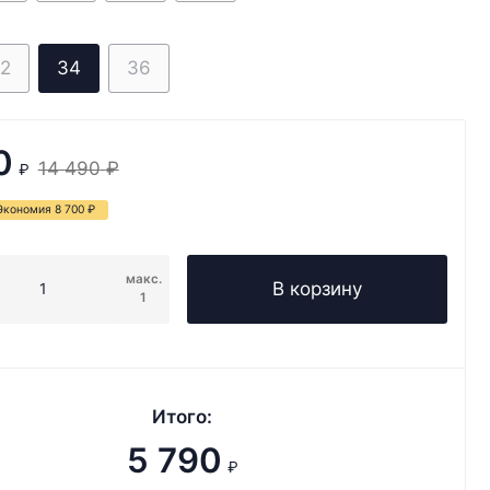
2
34
36
0
14 490
₽
₽
Экономия
8 700
₽
макс.
В корзину
1
Итого:
5 790
₽