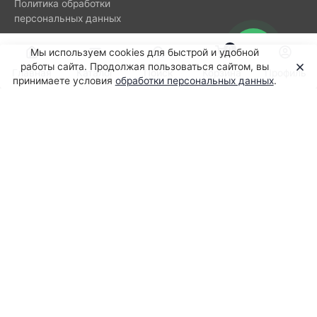
Политика обработки
персональных данных
0
Мы используем cookies для быстрой и удобной
Подпишитесь на нашу рассылку
работы сайта. Продолжая пользоваться сайтом, вы
Главная
Каталог
Поиск
Корзина
Профиль
новостей
принимаете условия
обработки персональных данных
.
8-800-505-89-95
Заказать звонок
г. Москва
ул. Борисовская, д. 1, помещ. 2/6
order@pc-onlineshop.ru
© 2026 PC‑onlineshop (ООО «АЛЕРС РУС»). Все права