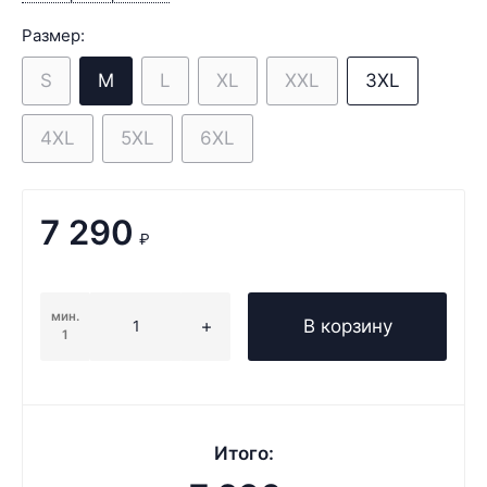
Размер:
S
M
L
XL
XXL
3XL
4XL
5XL
6XL
7 290
₽
мин.
В корзину
1
Итого: