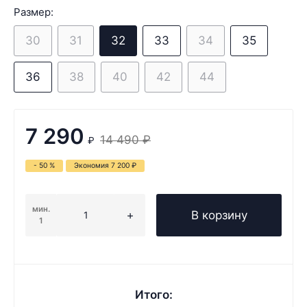
Размер:
30
31
32
33
34
35
36
38
40
42
44
7 290
14 490
₽
₽
- 50 %
Экономия
7 200
₽
мин.
В корзину
1
Итого: