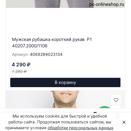
Мужская рубашка короткий рукав P1
40207.2000/1106
Артикул:
4069299023134
4 290
₽
7 290
₽
В корзину
0
Мы используем cookies для быстрой и удобной
работы сайта. Продолжая пользоваться сайтом, вы
Главная
Каталог
Поиск
Корзина
Профиль
принимаете условия
обработки персональных данных
.