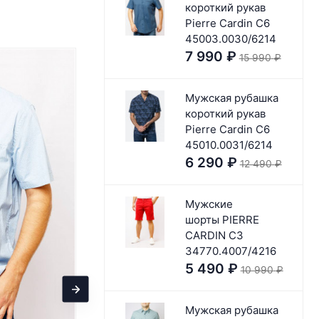
короткий рукав
Pierre Cardin C6
45003.0030/6214
7 990
₽
15 990
₽
Мужская рубашка
короткий рукав
Pierre Cardin C6
45010.0031/6214
6 290
₽
12 490
₽
Мужские
шорты PIERRE
CARDIN C3
34770.4007/4216
5 490
₽
10 990
₽
Мужская рубашка