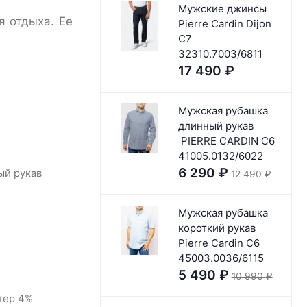
Мужские джинсы
я отдыха. Ее
Pierre Cardin Dijon
C7
32310.7003/6811
17 490
₽
Мужская рубашка
длинный рукав
PIERRE CARDIN C6
41005.0132/6022
6 290
₽
ый рукав
12 490
₽
Мужская рубашка
короткий рукав
Pierre Cardin C6
45003.0036/6115
5 490
₽
10 990
₽
тер 4%