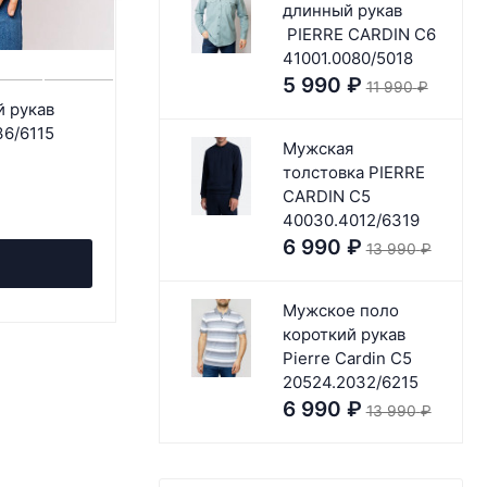
длинный рукав
PIERRE CARDIN C6
41001.0080/5018
5 990
₽
11 990
₽
й рукав
Мужские брюки чинос Pierre Cardin
36/6115
Lyon Tinto Filo Voyage 3374-7
Мужская
толстовка PIERRE
15 990
₽
CARDIN C5
40030.4012/6319
6 990
₽
13 990
₽
В корзину
Мужское поло
короткий рукав
Pierre Cardin C5
20524.2032/6215
6 990
₽
13 990
₽