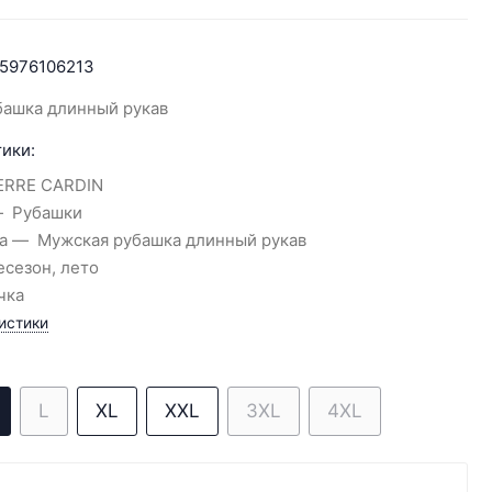
5976106213
башка длинный рукав
ики:
ERRE CARDIN
Рубашки
а
Мужская рубашка длинный рукав
есезон, лето
чка
истики
L
XL
XXL
3XL
4XL