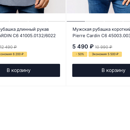
убашка длинный рукав
Мужская рубашка коротки
RDIN C6 41005.0132/6022
Pierre Cardin C6 45003.00
5 490
₽
12 490
₽
10 990
₽
кономия 6 200
₽
- 50%
Экономия 5 500
₽
В корзину
В корзину